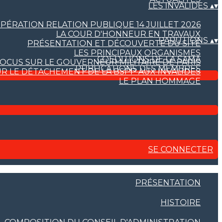
LES INVALIDES
▴
▾
PÉRATION RELATION PUBLIQUE 14 JUILLET 2026
LA COUR D'HONNEUR EN TRAVAUX
PARUTIONS
▴
▾
PRÉSENTATION ET DÉCOUVERTE DU SITE
LES PRINCIPAUX ORGANISMES
COÉDITIONS DE LA SAMA
OCUS SUR LE GOUVERNEUR MILITAIRE DE PARIS
PUBLICATIONS DES MEMBRES
R LE DÉTACHEMENT DE LA BSPP AUX INVALIDES
LE PLAN HOMMAGE
SE CONNECTER
PRÉSENTATION
HISTOIRE