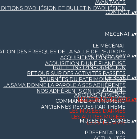
AVANTAGES
DITIONS D'ADHÉSION ET BULLETIN D'ADHÉSION
CONTACT
▴
▾
MECENAT
▴
▾
LE MÉCÉNAT
TION DES FRESQUES DE LA SALLE DE L'EUROPE
ACTIVITÉS SAMA
▴
▾
ACQUISITION D'INSIGNES
ACQUISITION D'UNE FLÂNEUSE
BULLETINS D'INFORMATION
RETOUR SUR DES ACTIVITÉS PASSÉES
LA REVUE
▴
▾
JOURNÉES DU PATRIMOINE 2025
LA SAMA DONNE LA PAROLE À SES ADHÉRENTS
A LA UNE
NOS ADHÉRENTS ONT DU TALENT
ANCIENS NUMÉROS
LES CONTACTS AMIS
▴
▾
COMMANDER UN NUMÉRO
ANCIENNES REVUES PAR THÉME
LES MUSÉES D'ARMES
LES AUTRES MUSÉES
MUSEE DE L'ARMEE
▴
▾
LES SITES AMIS
PRÉSENTATION
ACTUALITÉS