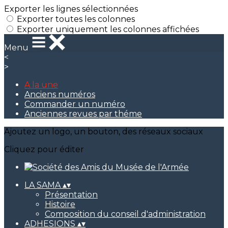
Exporter les lignes sélectionnées
Exporter toutes les colonnes
Exporter uniquement les colonnes affichées
Menu
<
>
A la une
Anciens numéros
Commander un numéro
Anciennes revues par théme
Ajoutez un logo, un bouton, des réseaux sociaux
Cliquez pour éditer
LA SAMA
▴
▾
Présentation
Histoire
Composition du conseil d'administration
ADHESIONS
▴
▾