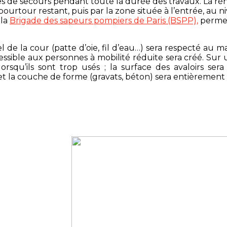
ules de secours pendant toute la durée des travaux. La 
 pourtour restant, puis par la zone située à l’entrée, au
 la
Brigade des sapeurs pompiers de Paris (BSPP),
permet
uel de la cour (patte d’oie, fil d’eau…) sera respecté a
ible aux personnes à mobilité réduite sera créé. Sur u
orsqu’ils sont trop usés ; la surface des avaloirs s
et la couche de forme (gravats, béton) sera entièrement 