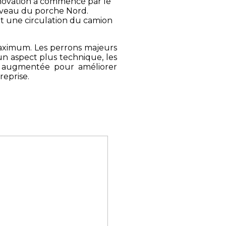
rénovation a commencé par le
 niveau du porche Nord.
 une circulation du camion
u maximum. Les perrons majeurs
n aspect plus technique, les
era augmentée pour améliorer
reprise.