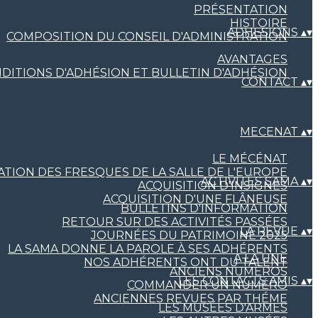
PRÉSENTATION
HISTOIRE
ADHESIONS
▴
▾
COMPOSITION DU CONSEIL D'ADMINISTRATION
AVANTAGES
DITIONS D'ADHÉSION ET BULLETIN D'ADHÉSION
CONTACT
▴
▾
MECENAT
▴
▾
LE MÉCÉNAT
TION DES FRESQUES DE LA SALLE DE L'EUROPE
ACTIVITÉS SAMA
▴
▾
ACQUISITION D'INSIGNES
ACQUISITION D'UNE FLÂNEUSE
BULLETINS D'INFORMATION
RETOUR SUR DES ACTIVITÉS PASSÉES
LA REVUE
▴
▾
JOURNÉES DU PATRIMOINE 2025
LA SAMA DONNE LA PAROLE À SES ADHÉRENTS
A LA UNE
NOS ADHÉRENTS ONT DU TALENT
ANCIENS NUMÉROS
LES CONTACTS AMIS
▴
▾
COMMANDER UN NUMÉRO
ANCIENNES REVUES PAR THÉME
LES MUSÉES D'ARMES