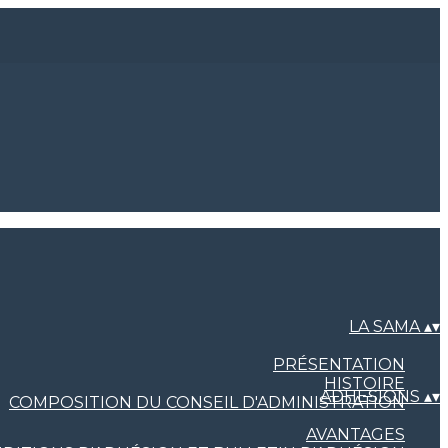
LA SAMA
▴
▾
PRÉSENTATION
HISTOIRE
ADHESIONS
▴
▾
COMPOSITION DU CONSEIL D'ADMINISTRATION
AVANTAGES