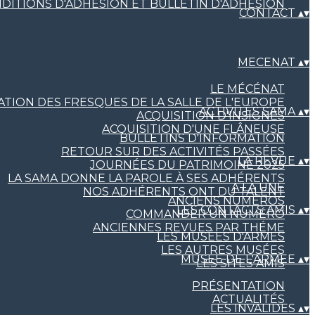
DITIONS D'ADHÉSION ET BULLETIN D'ADHÉSION
CONTACT
▴
▾
MECENAT
▴
▾
LE MÉCÉNAT
TION DES FRESQUES DE LA SALLE DE L'EUROPE
ACTIVITÉS SAMA
▴
▾
ACQUISITION D'INSIGNES
ACQUISITION D'UNE FLÂNEUSE
BULLETINS D'INFORMATION
RETOUR SUR DES ACTIVITÉS PASSÉES
LA REVUE
▴
▾
JOURNÉES DU PATRIMOINE 2025
LA SAMA DONNE LA PAROLE À SES ADHÉRENTS
A LA UNE
NOS ADHÉRENTS ONT DU TALENT
ANCIENS NUMÉROS
LES CONTACTS AMIS
▴
▾
COMMANDER UN NUMÉRO
ANCIENNES REVUES PAR THÉME
LES MUSÉES D'ARMES
LES AUTRES MUSÉES
MUSEE DE L'ARMEE
▴
▾
LES SITES AMIS
PRÉSENTATION
ACTUALITÉS
LES INVALIDES
▴
▾