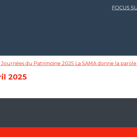
FOCUS SU
s
Journées du Patrimoine 2025
La SAMA donne la parole
il 2025