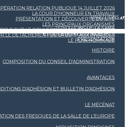
PÉRATION RELATION PUBLIQUE 14 JUILLET 2026
LA COUR D'HONNEUR EN TRAVAUX
PARUTIONS
▴
▾
PRÉSENTATION ET DÉCOUVERTE DU SITE
LES PRINCIPAUX ORGANISMES
COÉDITIONS DE LA SAMA
OCUS SUR LE GOUVERNEUR MILITAIRE DE PARIS
PUBLICATIONS DES MEMBRES
R LE DÉTACHEMENT DE LA BSPP AUX INVALIDES
PRÉSENTATION
LE PLAN HOMMAGE
HISTOIRE
COMPOSITION DU CONSEIL D'ADMINISTRATION
AVANTAGES
DITIONS D'ADHÉSION ET BULLETIN D'ADHÉSION
LE MÉCÉNAT
TION DES FRESQUES DE LA SALLE DE L'EUROPE